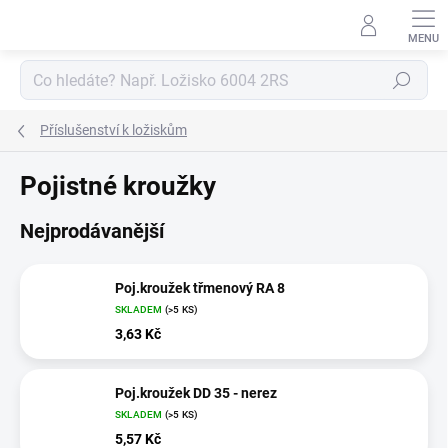
Přejít
na
obsah
Hledat
Příslušenství k ložiskům
Pojistné kroužky
Nejprodávanější
Poj.kroužek třmenový RA 8
SKLADEM
(>5 KS)
3,63 Kč
Poj.kroužek DD 35 - nerez
SKLADEM
(>5 KS)
5,57 Kč