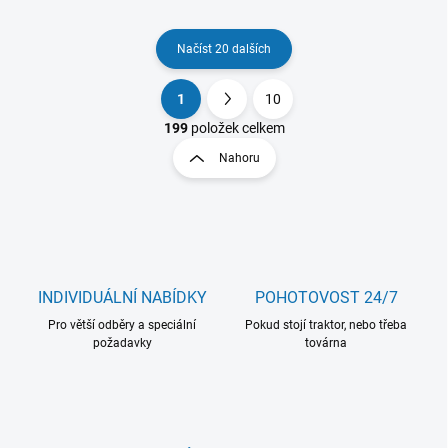
Načíst 20 dalších
1
10
O
S
v
t
199
položek celkem
l
r
Nahoru
á
á
d
n
a
k
c
o
í
p
v
r
á
v
INDIVIDUÁLNÍ NABÍDKY
POHOTOVOST 24/7
n
k
í
Pro větší odběry a speciální
Pokud stojí traktor, nebo třeba
y
požadavky
továrna
v
ý
p
i
s