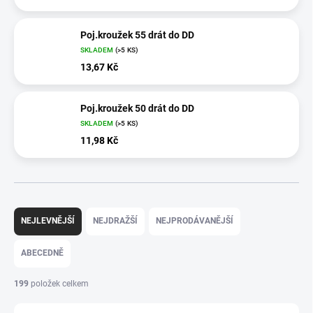
Poj.kroužek 55 drát do DD
SKLADEM
(>5 KS)
13,67 Kč
Poj.kroužek 50 drát do DD
SKLADEM
(>5 KS)
11,98 Kč
Ř
a
NEJLEVNĚJŠÍ
NEJDRAŽŠÍ
NEJPRODÁVANĚJŠÍ
z
e
ABECEDNĚ
n
í
199
položek celkem
p
r