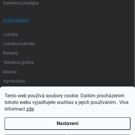
Kamenná prodejna
SORTIMENT
Ložiska
Ložiskové domky
Řemeny
Těsnění a gufera
Maziva
Agroložiska
Silentbloky
Tento web používá soubory cookie. Dalším procházením
Pojistné kroužky
tohoto webu vyjadřujete souhlas s jejich používáním.. Více
informací
zde
.
Obaly
Nastavení