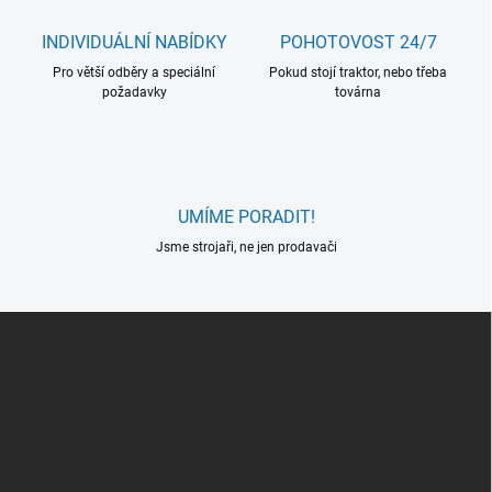
v
r
á
v
INDIVIDUÁLNÍ NABÍDKY
POHOTOVOST 24/7
n
k
í
Pro větší odběry a speciální
Pokud stojí traktor, nebo třeba
y
požadavky
továrna
v
ý
p
i
s
u
UMÍME PORADIT!
Jsme strojaři, ne jen prodavači
Z
á
p
a
t
í