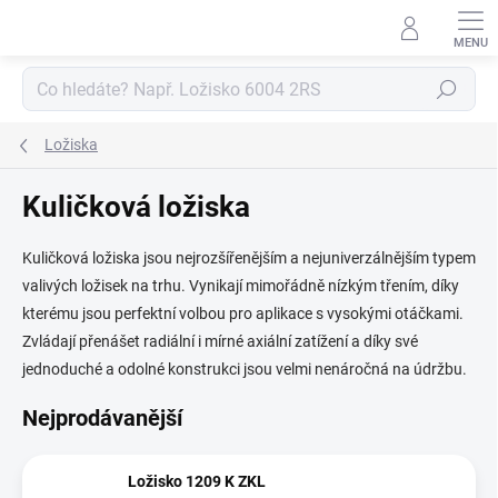
Přejít
na
obsah
Hledat
Ložiska
Kuličková ložiska
Kuličková ložiska jsou nejrozšířenějším a nejuniverzálnějším typem
valivých ložisek na trhu. Vynikají mimořádně nízkým třením, díky
kterému jsou perfektní volbou pro aplikace s vysokými otáčkami.
Zvládají přenášet radiální i mírné axiální zatížení a díky své
jednoduché a odolné konstrukci jsou velmi nenáročná na údržbu.
Nejprodávanější
Ložisko 1209 K ZKL