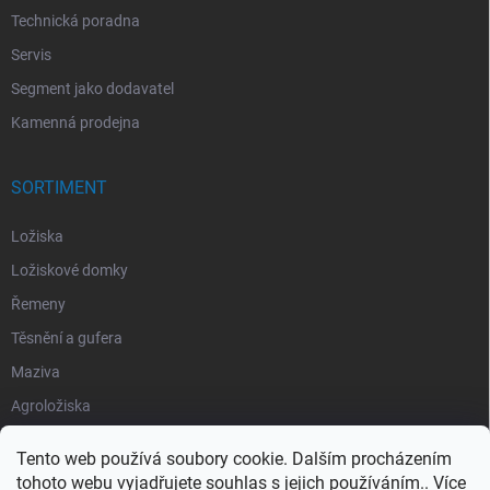
Technická poradna
Servis
Segment jako dodavatel
Kamenná prodejna
SORTIMENT
Ložiska
Ložiskové domky
Řemeny
Těsnění a gufera
Maziva
Agroložiska
Silentbloky
Tento web používá soubory cookie. Dalším procházením
Pojistné kroužky
tohoto webu vyjadřujete souhlas s jejich používáním.. Více