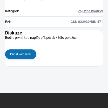
Kategorie
:
Pojistné kroužky
EAN
:
ČSN 022930/DIN 471
Diskuze
Buďte první, kdo napíše příspěvek k této položce.
Přidat komentář
Z
á
p