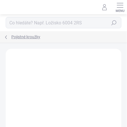
Přejít
na
obsah
Hledat
Pojistné kroužky
Neohodnoceno
Podrobnosti hodnocení