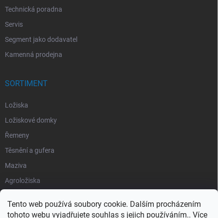
Technická poradna
Servis
Segment jako dodavatel
Kamenná prodejna
SORTIMENT
Ložiska
Ložiskové domky
Řemeny
Těsnění a gufera
Maziva
Agroložiska
Silentbloky
Tento web používá soubory cookie. Dalším procházením
Pojistné kroužky
tohoto webu vyjadřujete souhlas s jejich používáním.. Více