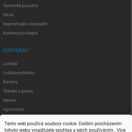
Technická poradna
Servis
Segment jako dodavatel
Kamenná prodejna
SORTIMENT
Ložiska
Ložiskové domky
Řemeny
Těsnění a gufera
Maziva
Agroložiska
Silentbloky
Tento web používá soubory cookie. Dalším procházením
Pojistné kroužky
tohoto webu vyjadřujete souhlas s jejich používáním.. Více