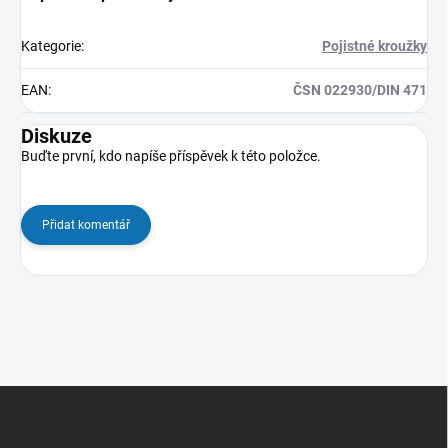
Kategorie
:
Pojistné kroužky
EAN
:
ČSN 022930/DIN 471
Diskuze
Buďte první, kdo napíše příspěvek k této položce.
Přidat komentář
Z
á
p