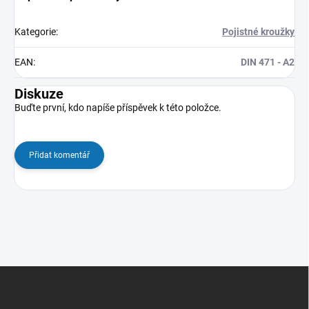
Kategorie
:
Pojistné kroužky
EAN
:
DIN 471 - A2
Diskuze
Buďte první, kdo napíše příspěvek k této položce.
Přidat komentář
Z
á
p