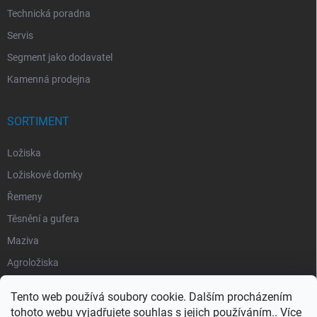
Technická poradna
Servis
Segment jako dodavatel
Kamenná prodejna
SORTIMENT
Ložiska
Ložiskové domky
Řemeny
Těsnění a gufera
Maziva
Agroložiska
Silentbloky
Tento web používá soubory cookie. Dalším procházením
Pojistné kroužky
tohoto webu vyjadřujete souhlas s jejich používáním.. Více