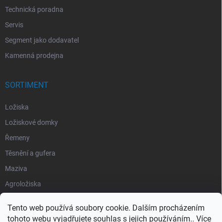
Technická poradna
Servis
Segment jako dodavatel
Kamenná prodejna
SORTIMENT
Ložiska
Ložiskové domky
Řemeny
Těsnění a gufera
Maziva
Agroložiska
Silentbloky
Tento web používá soubory cookie. Dalším procházením
Pojistné kroužky
tohoto webu vyjadřujete souhlas s jejich používáním.. Více