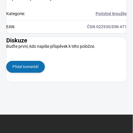
Kategorie
:
Pojistné kroužky
EAN
:
ČSN 022930/DIN 471
Diskuze
Buďte první, kdo napíše příspěvek k této položce.
Přidat komentář
Z
á
p