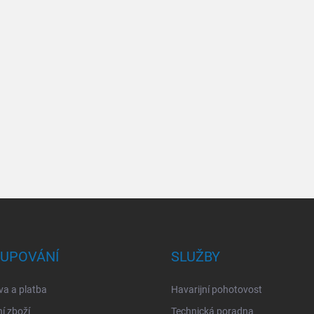
UPOVÁNÍ
SLUŽBY
a a platba
Havarijní pohotovost
í zboží
Technická poradna