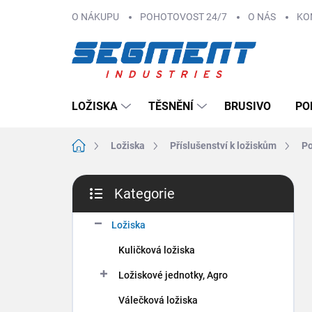
Přejít
O NÁKUPU
POHOTOVOST 24/7
O NÁS
KO
na
obsah
LOŽISKA
TĚSNĚNÍ
BRUSIVO
PO
Domů
Ložiska
Příslušenství k ložiskům
Po
P
Kategorie
o
Přeskočit
s
kategorie
t
Ložiska
r
Kuličková ložiska
a
n
Ložiskové jednotky, Agro
n
Válečková ložiska
í