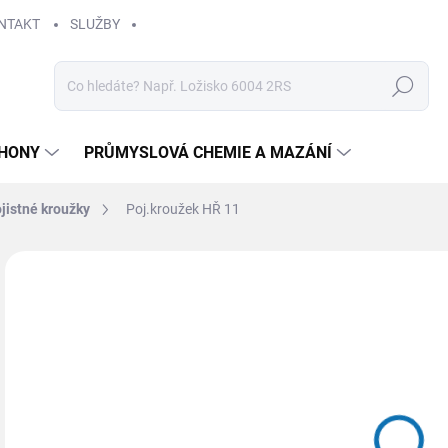
NTAKT
SLUŽBY
Hledat
HONY
PRŮMYSLOVÁ CHEMIE A MAZÁNÍ
jistné kroužky
Poj.kroužek HŘ 11
Neohodnoceno
Podrobnosti hodnocení
3,
Měr
SK
cena