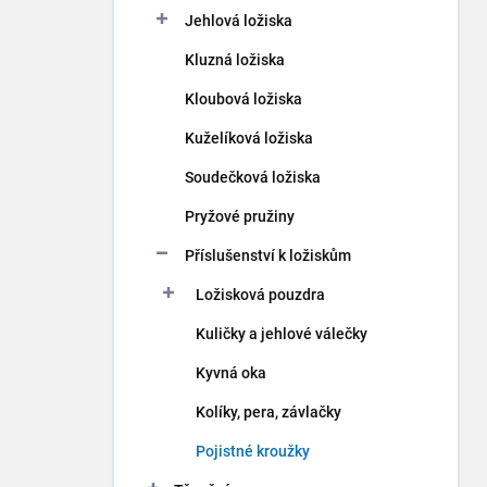
p
Jehlová ložiska
a
n
Kluzná ložiska
e
Kloubová ložiska
l
Kuželíková ložiska
Soudečková ložiska
Pryžové pružiny
Příslušenství k ložiskům
Ložisková pouzdra
Kuličky a jehlové válečky
Kyvná oka
Kolíky, pera, závlačky
Pojistné kroužky