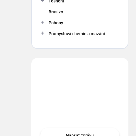
Těsnění
Brusivo
Pohony
Průmyslová chemie a mazání
Máte otázku?
Obráťte sa na nás.
info
@
segment.cz
+420 494 622 437
Napsat zprávu