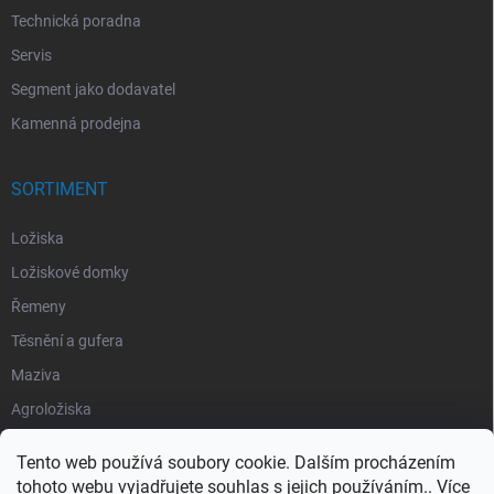
Technická poradna
Servis
Segment jako dodavatel
Kamenná prodejna
SORTIMENT
Ložiska
Ložiskové domky
Řemeny
Těsnění a gufera
Maziva
Agroložiska
Silentbloky
Tento web používá soubory cookie. Dalším procházením
Pojistné kroužky
tohoto webu vyjadřujete souhlas s jejich používáním.. Více