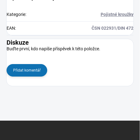
Kategorie
:
Pojistné kroužky
EAN
:
ČSN 022931/DIN 472
Diskuze
Buďte první, kdo napíše příspěvek k této položce.
Přidat komentář
Z
á
p