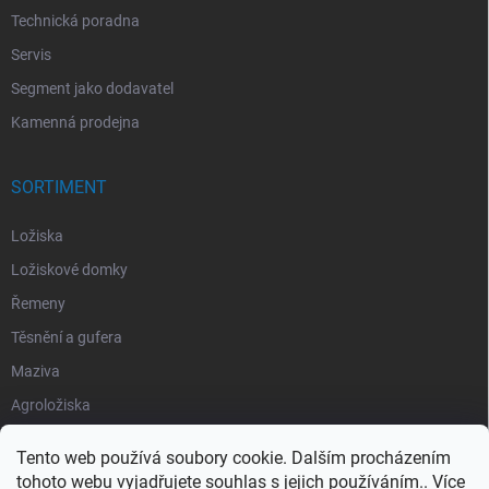
Technická poradna
Servis
Segment jako dodavatel
Kamenná prodejna
SORTIMENT
Ložiska
Ložiskové domky
Řemeny
Těsnění a gufera
Maziva
Agroložiska
Silentbloky
Tento web používá soubory cookie. Dalším procházením
Pojistné kroužky
tohoto webu vyjadřujete souhlas s jejich používáním.. Více