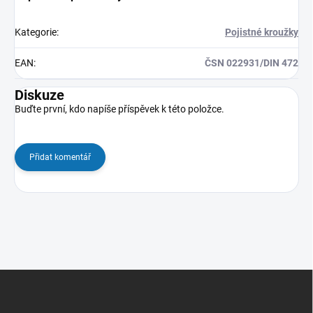
Kategorie
:
Pojistné kroužky
EAN
:
ČSN 022931/DIN 472
Diskuze
Buďte první, kdo napíše příspěvek k této položce.
Přidat komentář
Z
á
p