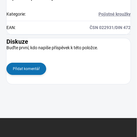
Kategorie
:
Pojistné kroužky
EAN
:
ČSN 022931/DIN 472
Diskuze
Buďte první, kdo napíše příspěvek k této položce.
Přidat komentář
Z
á
p