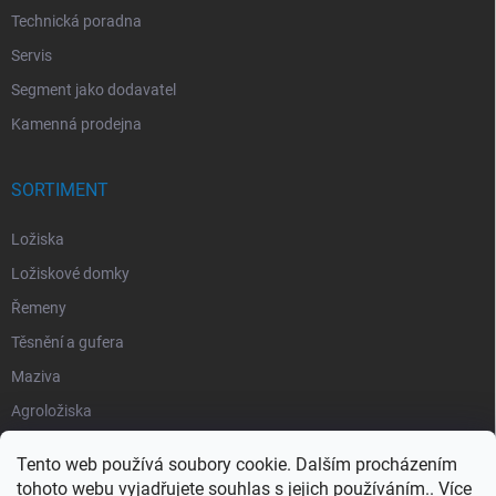
Technická poradna
Servis
Segment jako dodavatel
Kamenná prodejna
SORTIMENT
Ložiska
Ložiskové domky
Řemeny
Těsnění a gufera
Maziva
Agroložiska
Silentbloky
Tento web používá soubory cookie. Dalším procházením
Pojistné kroužky
tohoto webu vyjadřujete souhlas s jejich používáním.. Více