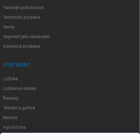
Havarijní pohotovost
Technická poradna
Servis
Segment jako dodavatel
Kamenná prodejna
SORTIMENT
Ložiska
Ložiskové domky
Řemeny
Těsnění a gufera
Maziva
Agroložiska
Silentbloky