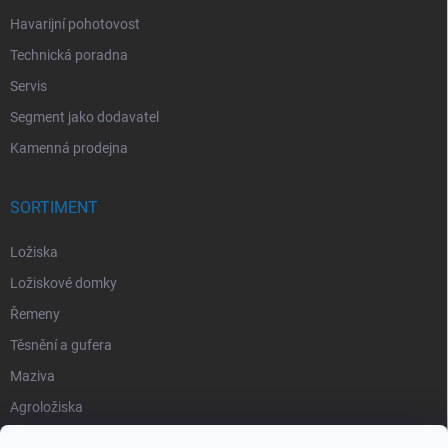
Havarijní pohotovost
Technická poradna
Servis
Segment jako dodavatel
Kamenná prodejna
SORTIMENT
Ložiska
Ložiskové domky
Řemeny
Těsnění a gufera
Maziva
Agroložiska
Silentbloky