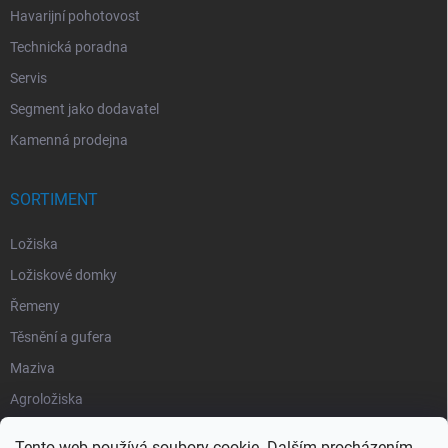
Havarijní pohotovost
Technická poradna
Servis
Segment jako dodavatel
Kamenná prodejna
SORTIMENT
Ložiska
Ložiskové domky
Řemeny
Těsnění a gufera
Maziva
Agroložiska
Silentbloky
Tento web používá soubory cookie. Dalším procházením