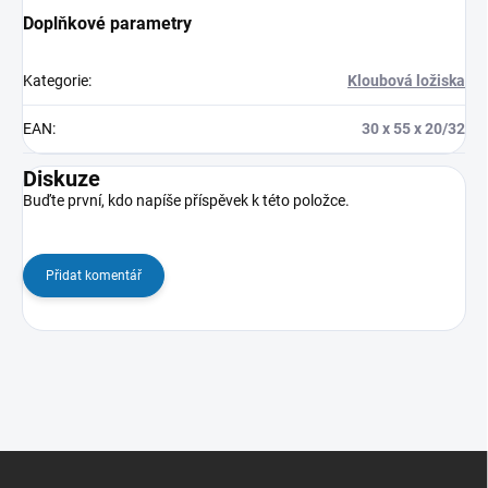
Doplňkové parametry
Kategorie
:
Kloubová ložiska
EAN
:
30 x 55 x 20/32
Diskuze
Buďte první, kdo napíše příspěvek k této položce.
Přidat komentář
Z
á