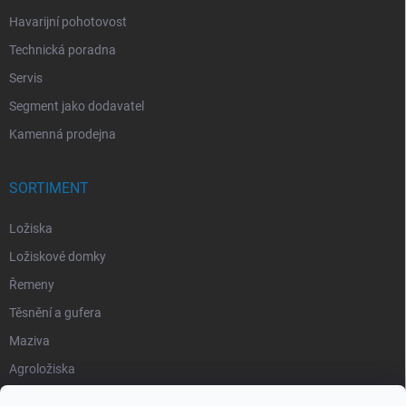
Havarijní pohotovost
Technická poradna
Servis
Segment jako dodavatel
Kamenná prodejna
SORTIMENT
Ložiska
Ložiskové domky
Řemeny
Těsnění a gufera
Maziva
Agroložiska
Silentbloky