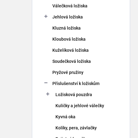
p
Válečková ložiska
a
n
Jehlová ložiska
e
Kluzná ložiska
l
Kloubová ložiska
Kuželíková ložiska
Soudečková ložiska
Pryžové pružiny
Příslušenství k ložiskům
Ložisková pouzdra
Kuličky a jehlové válečky
Kyvná oka
Kolíky, pera, závlačky