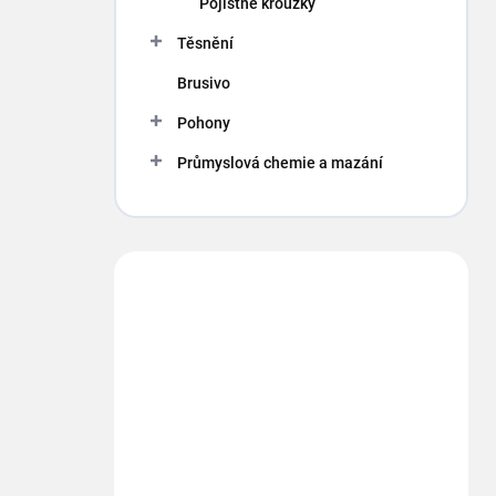
Pojistné kroužky
Těsnění
Brusivo
Pohony
Průmyslová chemie a mazání
Máte otázku?
Obráťte sa na nás.
info
@
segment.cz
+420 494 622 437