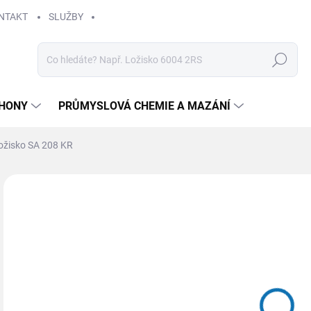
NTAKT
SLUŽBY
Hledat
HONY
PRŮMYSLOVÁ CHEMIE A MAZÁNÍ
ožisko SA 208 KR
Neohodnoceno
Podrobnosti hodnocení
ZNAČKA
60
Měr
SK
cena