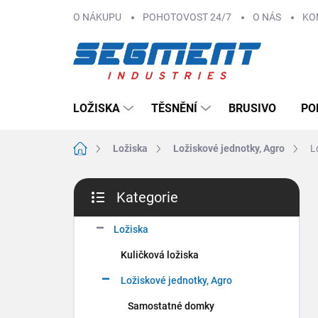
Přejít
O NÁKUPU
POHOTOVOST 24/7
O NÁS
KO
na
obsah
LOŽISKA
TĚSNĚNÍ
BRUSIVO
PO
Domů
Ložiska
Ložiskové jednotky, Agro
L
P
Kategorie
o
Přeskočit
s
kategorie
t
Ložiska
r
Kuličková ložiska
a
n
Ložiskové jednotky, Agro
n
Samostatné domky
í