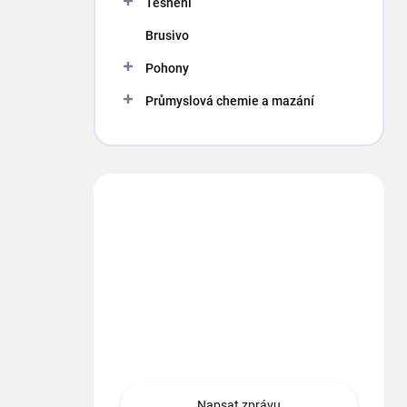
Těsnění
Brusivo
Pohony
Průmyslová chemie a mazání
Máte otázku?
Obráťte sa na nás.
info
@
segment.cz
+420 494 622 437
Napsat zprávu