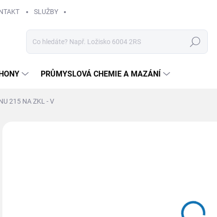
NTAKT
SLUŽBY
Hledat
HONY
PRŮMYSLOVÁ CHEMIE A MAZÁNÍ
NU 215 NA ZKL - V
Neohodnoceno
Podrobnosti hodnocení
ZNAČKA
59
Měr
SK
cena