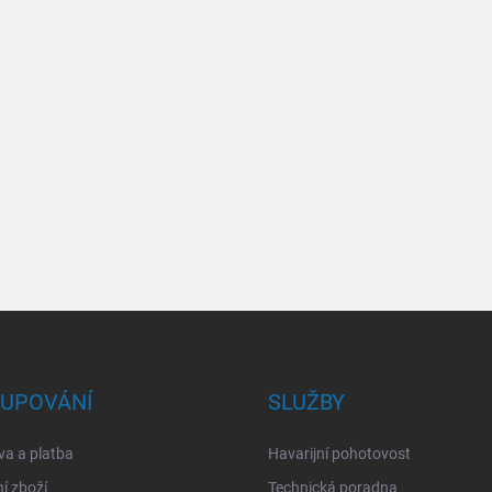
UPOVÁNÍ
SLUŽBY
a a platba
Havarijní pohotovost
í zboží
Technická poradna