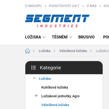
Přejít
O NÁKUPU
POHOTOVOST 24/7
O NÁS
KO
na
obsah
LOŽISKA
TĚSNĚNÍ
BRUSIVO
PO
Domů
Ložiska
Válečková ložiska
Ložisko 
P
Kategorie
o
Přeskočit
s
kategorie
t
Ložiska
r
Kuličková ložiska
a
n
Ložiskové jednotky, Agro
n
Válečková ložiska
í