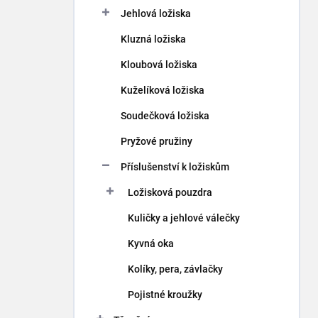
p
Jehlová ložiska
a
n
Kluzná ložiska
e
Kloubová ložiska
l
Kuželíková ložiska
Soudečková ložiska
Pryžové pružiny
Příslušenství k ložiskům
Ložisková pouzdra
Kuličky a jehlové válečky
Kyvná oka
Kolíky, pera, závlačky
Pojistné kroužky