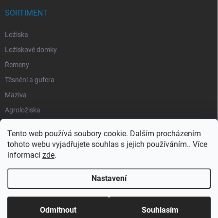
SORTIMENT
Ložiska
Ložiskové domky
Řemeny
Těsnění a gufera
Maziva
Agroložiska
Silentbloky
Tento web používá soubory cookie. Dalším procházením
Pojistné kroužky
tohoto webu vyjadřujete souhlas s jejich používáním.. Více
informací
zde
.
Obaly
Nastavení
Copyright 2026
Segment Industries
. Všechna práva vyhrazena.
Odmítnout
Souhlasím