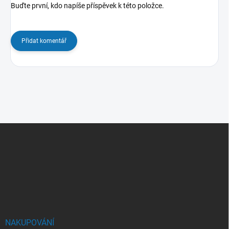
Buďte první, kdo napíše příspěvek k této položce.
Přidat komentář
Z
á
p
a
t
í
NAKUPOVÁNÍ