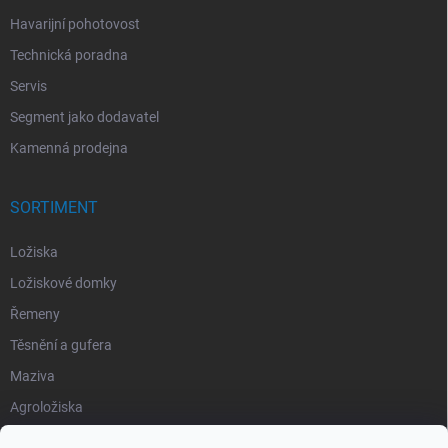
Havarijní pohotovost
Technická poradna
Servis
Segment jako dodavatel
Kamenná prodejna
SORTIMENT
Ložiska
Ložiskové domky
Řemeny
Těsnění a gufera
Maziva
Agroložiska
Silentbloky