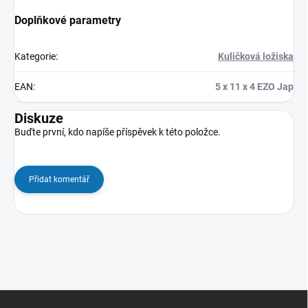
Doplňkové parametry
Kategorie
:
Kuličková ložiska
EAN
:
5 x 11 x 4 EZO Jap
Diskuze
Buďte první, kdo napíše příspěvek k této položce.
Přidat komentář
Z