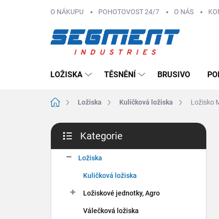
Přejít
O NÁKUPU
POHOTOVOST 24/7
O NÁS
KO
na
obsah
LOŽISKA
TĚSNĚNÍ
BRUSIVO
PO
Domů
Ložiska
Kuličková ložiska
Ložisko 
P
Kategorie
o
Přeskočit
s
kategorie
t
Ložiska
r
Kuličková ložiska
a
n
Ložiskové jednotky, Agro
n
Válečková ložiska
í