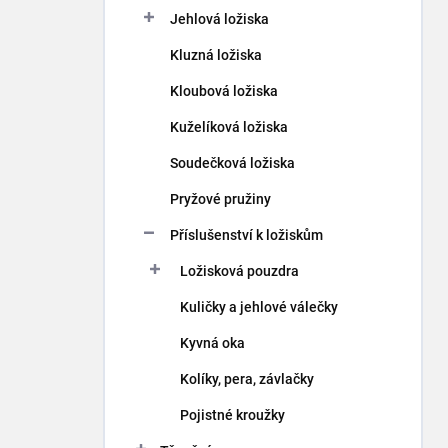
p
Jehlová ložiska
a
n
Kluzná ložiska
e
Kloubová ložiska
l
Kuželíková ložiska
Soudečková ložiska
Pryžové pružiny
Příslušenství k ložiskům
Ložisková pouzdra
Kuličky a jehlové válečky
Kyvná oka
Kolíky, pera, závlačky
Pojistné kroužky