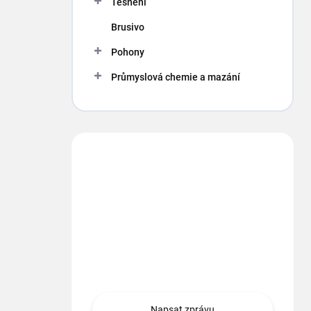
Těsnění
Brusivo
Pohony
Průmyslová chemie a mazání
Máte otázku?
Obráťte sa na nás.
info
@
segment.cz
+420 494 622 437
Napsat zprávu