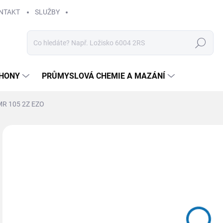
NTAKT
SLUŽBY
Hledat
HONY
PRŮMYSLOVÁ CHEMIE A MAZÁNÍ
MR 105 2Z EZO
Neohodnoceno
Podrobnosti hodnocení
ZNAČKA
12
Měr
SK
cena