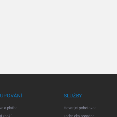
UPOVÁNÍ
SLUŽBY
a a platba
Havarijní pohotovost
í zboží
Technická poradna