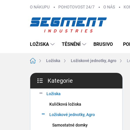
Přejít
O NÁKUPU
POHOTOVOST 24/7
O NÁS
KO
na
obsah
LOŽISKA
TĚSNĚNÍ
BRUSIVO
PO
Domů
Ložiska
Ložiskové jednotky, Agro
L
P
Kategorie
o
Přeskočit
s
kategorie
t
Ložiska
r
Kuličková ložiska
a
n
Ložiskové jednotky, Agro
n
Samostatné domky
í