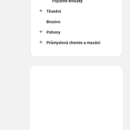
Pojistné kroužky
Těsnění
Brusivo
Pohony
Průmyslová chemie a mazání
Máte otázku?
Obráťte sa na nás.
info
@
segment.cz
+420 494 622 437