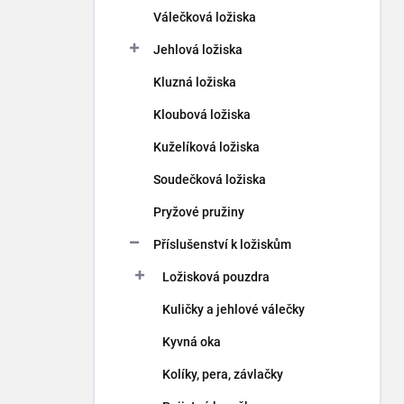
p
Válečková ložiska
a
n
Jehlová ložiska
e
Kluzná ložiska
l
Kloubová ložiska
Kuželíková ložiska
Soudečková ložiska
Pryžové pružiny
Příslušenství k ložiskům
Ložisková pouzdra
Kuličky a jehlové válečky
Kyvná oka
Kolíky, pera, závlačky