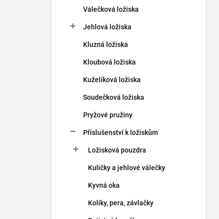
p
Válečková ložiska
a
n
Jehlová ložiska
e
Kluzná ložiska
l
Kloubová ložiska
Kuželíková ložiska
Soudečková ložiska
Pryžové pružiny
Příslušenství k ložiskům
Ložisková pouzdra
Kuličky a jehlové válečky
Kyvná oka
Kolíky, pera, závlačky