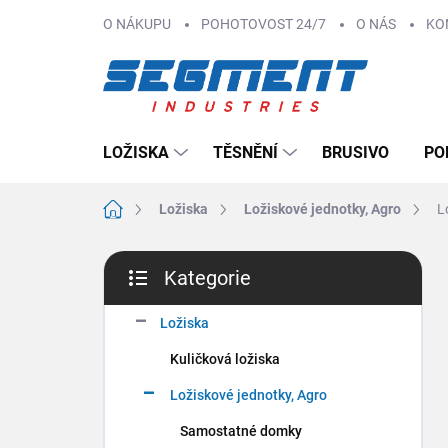
Přejít
O NÁKUPU
POHOTOVOST 24/7
O NÁS
KO
na
obsah
LOŽISKA
TĚSNĚNÍ
BRUSIVO
PO
Domů
Ložiska
Ložiskové jednotky, Agro
L
P
Kategorie
o
Přeskočit
s
kategorie
t
Ložiska
r
Kuličková ložiska
a
n
Ložiskové jednotky, Agro
n
Samostatné domky
í