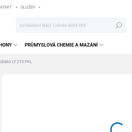
NTAKT
SLUŽBY
Hledat
HONY
PRŮMYSLOVÁ CHEMIE A MAZÁNÍ
ožisko LY 210 FKL
Neohodnoceno
Podrobnosti hodnocení
ZNAČKA
71
Měr
SK
cena