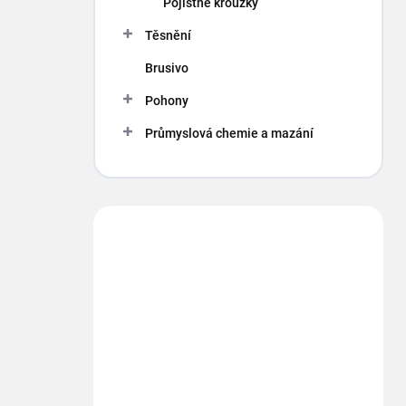
Pojistné kroužky
Těsnění
Brusivo
Pohony
Průmyslová chemie a mazání
Máte otázku?
Obráťte sa na nás.
info
@
segment.cz
+420 494 622 437