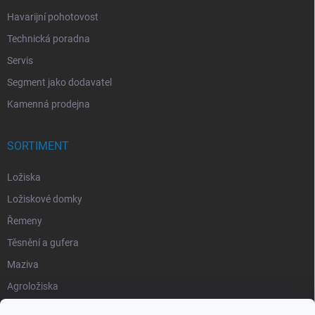
Havarijní pohotovost
Technická poradna
Servis
Segment jako dodavatel
Kamenná prodejna
SORTIMENT
Ložiska
Ložiskové domky
Řemeny
Těsnění a gufera
Maziva
Agroložiska
Silentbloky