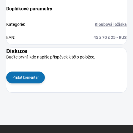
Doplňkové parametry
Kategorie
:
Kloubová ložiska
EAN
:
45 x 70 x 25 - RUS
Diskuze
Buďte první, kdo napíše příspěvek k této položce.
Přidat komentář
Z