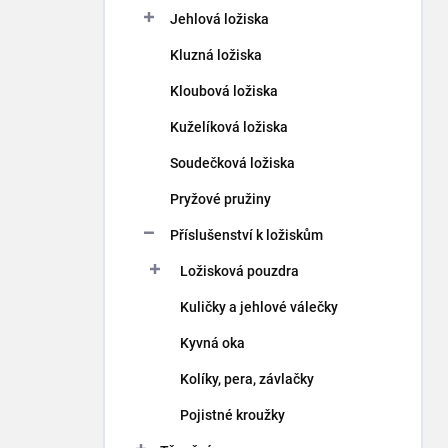
p
Jehlová ložiska
a
n
Kluzná ložiska
e
Kloubová ložiska
l
Kuželíková ložiska
Soudečková ložiska
Pryžové pružiny
Příslušenství k ložiskům
Ložisková pouzdra
Kuličky a jehlové válečky
Kyvná oka
Kolíky, pera, závlačky
Pojistné kroužky