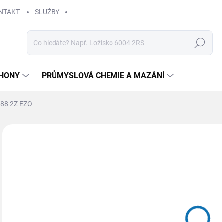
NTAKT
SLUŽBY
Hledat
HONY
PRŮMYSLOVÁ CHEMIE A MAZÁNÍ
688 2Z EZO
Neohodnoceno
Podrobnosti hodnocení
ZNAČKA
10
Měr
SK
cena