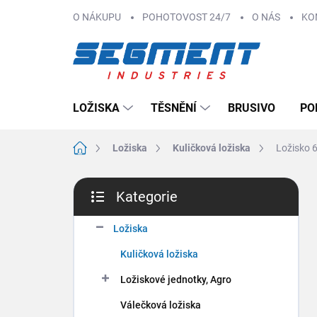
Přejít
O NÁKUPU
POHOTOVOST 24/7
O NÁS
KO
na
obsah
LOŽISKA
TĚSNĚNÍ
BRUSIVO
PO
Domů
Ložiska
Kuličková ložiska
Ložisko 
P
Kategorie
o
Přeskočit
s
kategorie
t
Ložiska
r
Kuličková ložiska
a
n
Ložiskové jednotky, Agro
n
Válečková ložiska
í