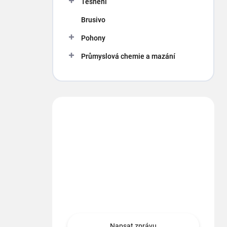
Těsnění
Brusivo
Pohony
Průmyslová chemie a mazání
Máte otázku?
Obráťte sa na nás.
info
@
segment.cz
+420 494 622 437
Napsat zprávu