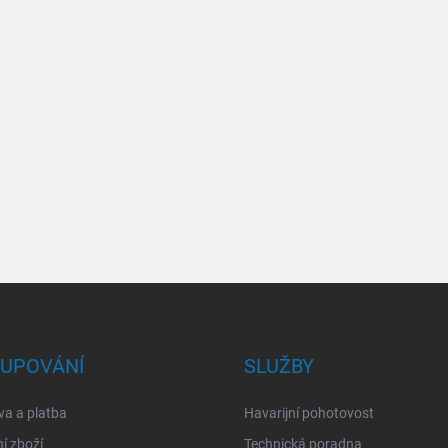
UPOVÁNÍ
SLUŽBY
a a platba
Havarijní pohotovost
í zboží
Technická poradna