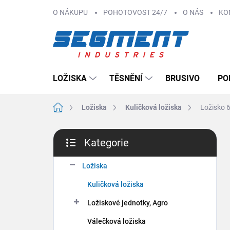
Přejít
O NÁKUPU
POHOTOVOST 24/7
O NÁS
KO
na
obsah
LOŽISKA
TĚSNĚNÍ
BRUSIVO
PO
Domů
Ložiska
Kuličková ložiska
Ložisko 
P
Kategorie
o
Přeskočit
s
kategorie
t
Ložiska
r
Kuličková ložiska
a
n
Ložiskové jednotky, Agro
n
Válečková ložiska
í