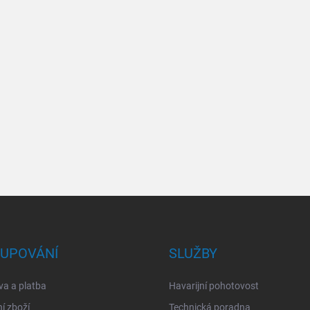
UPOVÁNÍ
SLUŽBY
a a platba
Havarijní pohotovost
í zboží
Technická poradna