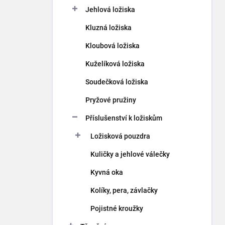
p
Jehlová ložiska
a
n
Kluzná ložiska
e
Kloubová ložiska
l
Kuželíková ložiska
Soudečková ložiska
Pryžové pružiny
Příslušenství k ložiskům
Ložisková pouzdra
Kuličky a jehlové válečky
Kyvná oka
Kolíky, pera, závlačky
Pojistné kroužky