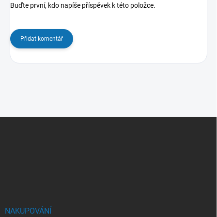
Buďte první, kdo napíše příspěvek k této položce.
Přidat komentář
Z
á
p
a
t
í
NAKUPOVÁNÍ