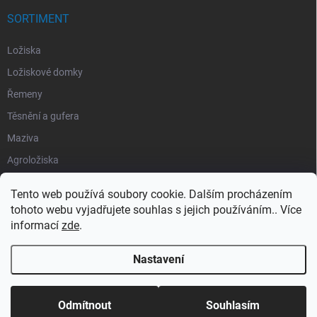
SORTIMENT
Ložiska
Ložiskové domky
Řemeny
Těsnění a gufera
Maziva
Agroložiska
Silentbloky
Tento web používá soubory cookie. Dalším procházením
Pojistné kroužky
tohoto webu vyjadřujete souhlas s jejich používáním.. Více
informací
zde
.
Obaly
Nastavení
Copyright 2026
Segment Industries
. Všechna práva vyhrazena.
Odmítnout
Souhlasím