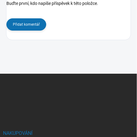
Buďte první, kdo napíše příspěvek k této položce.
Přidat komentář
Z
á
p
a
t
í
NAKUPOVÁNÍ