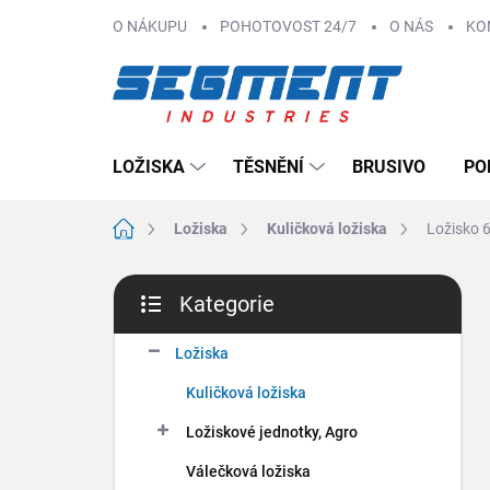
Přejít
O NÁKUPU
POHOTOVOST 24/7
O NÁS
KO
na
obsah
LOŽISKA
TĚSNĚNÍ
BRUSIVO
PO
Domů
Ložiska
Kuličková ložiska
Ložisko 
P
Kategorie
o
Přeskočit
s
kategorie
t
Ložiska
r
Kuličková ložiska
a
n
Ložiskové jednotky, Agro
n
Válečková ložiska
í