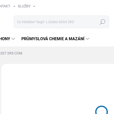
NTAKT
SLUŽBY
Hledat
HONY
PRŮMYSLOVÁ CHEMIE A MAZÁNÍ
6207 2RS COM
Neohodnoceno
Podrobnosti hodnocení
ZNAČKA
11
Měr
SK
cena