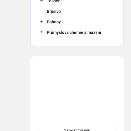
Těsnění
Brusivo
Pohony
Průmyslová chemie a mazání
Máte otázku?
Obráťte sa na nás.
info
@
segment.cz
+420 494 622 437
Napsat zprávu