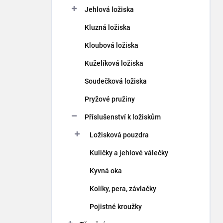
p
Jehlová ložiska
a
n
Kluzná ložiska
e
Kloubová ložiska
l
Kuželíková ložiska
Soudečková ložiska
Pryžové pružiny
Příslušenství k ložiskům
Ložisková pouzdra
Kuličky a jehlové válečky
Kyvná oka
Kolíky, pera, závlačky
Pojistné kroužky