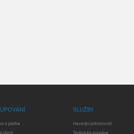
UPOVÁNÍ
SLUŽBY
a a platba
Havarijní pohotovost
í zboží
Technická poradna