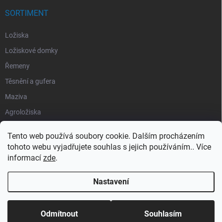
SORTIMENT
Ložiska
Ložiskové domky
Řemeny
Těsnění a gufera
Maziva
Agroložiska
Silentbloky
Tento web používá soubory cookie. Dalším procházením
Pojistné kroužky
tohoto webu vyjadřujete souhlas s jejich používáním.. Více
informací
zde
.
Obaly
Nastavení
Copyright 2026
Segment Industries
. Všechna práva vyhrazena.
Odmítnout
Souhlasím