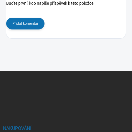
Buďte první, kdo napíše příspěvek k této položce.
Přidat komentář
Z
á
p
a
t
í
NAKUPOVÁNÍ