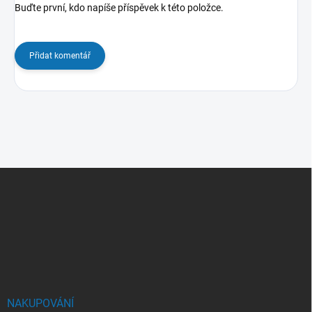
Buďte první, kdo napíše příspěvek k této položce.
Přidat komentář
Z
á
p
a
t
í
NAKUPOVÁNÍ