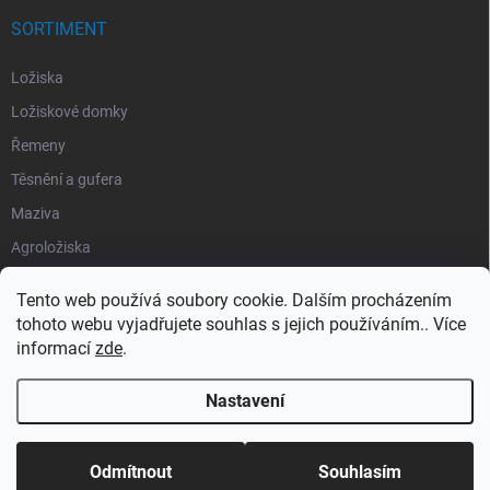
SORTIMENT
Ložiska
Ložiskové domky
Řemeny
Těsnění a gufera
Maziva
Agroložiska
Silentbloky
Tento web používá soubory cookie. Dalším procházením
Pojistné kroužky
tohoto webu vyjadřujete souhlas s jejich používáním.. Více
informací
zde
.
Obaly
Nastavení
Copyright 2026
Segment Industries
. Všechna práva vyhrazena.
Odmítnout
Souhlasím