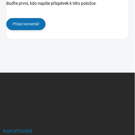
Buďte první, kdo napíše příspěvek k této položce.
Přidat komentář
Z
á
p
a
t
í
NAKUPOVÁNÍ