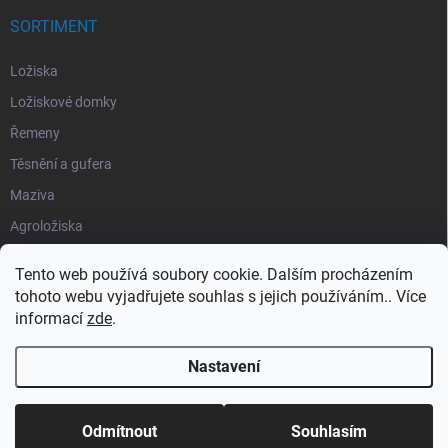
SORTIMENT
Ložiska
Ložiskové domky
Řemeny
Těsnění a gufera
Maziva
Agroložiska
Silentbloky
Tento web používá soubory cookie. Dalším procházením
Pojistné kroužky
tohoto webu vyjadřujete souhlas s jejich používáním.. Více
informací
zde
.
Obaly
Nastavení
Copyright 2026
Segment Industries
. Všechna práva vyhrazena.
Odmítnout
Souhlasím