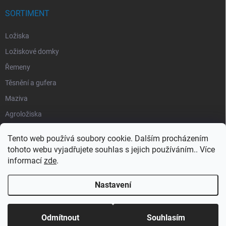
SORTIMENT
Ložiska
Ložiskové domky
Řemeny
Těsnění a gufera
Maziva
Agroložiska
Silentbloky
Tento web používá soubory cookie. Dalším procházením
Pojistné kroužky
tohoto webu vyjadřujete souhlas s jejich používáním.. Více
informací
zde
.
Obaly
Nastavení
Copyright 2026
Segment Industries
. Všechna práva vyhrazena.
Odmítnout
Souhlasím