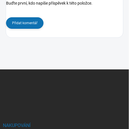
Buďte první, kdo napíše příspěvek k této položce.
Přidat komentář
Z
á
p
a
t
í
NAKUPOVÁNÍ