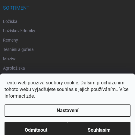
SORTIMENT
Ložiska
Ložiskové domky
Řemeny
Těsnění a gufera
Maziva
Agroložiska
Silentbloky
Tento web používá soubory cookie. Dalším procházením
Pojistné kroužky
tohoto webu vyjadřujete souhlas s jejich používáním.. Více
informací
zde
.
Obaly
Nastavení
Copyright 2026
Segment Industries
. Všechna práva vyhrazena.
Odmítnout
Souhlasím