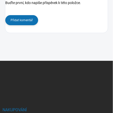
Buďte první, kdo napíše příspěvek k této položce.
Přidat komentář
Z
á
p
a
t
í
NAKUPOVÁNÍ