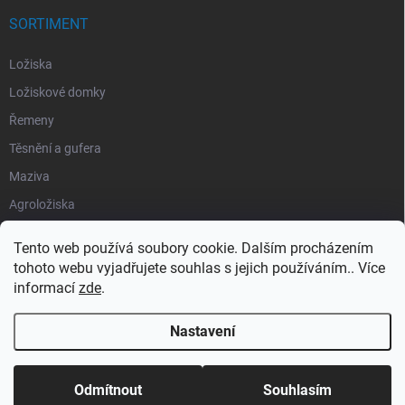
SORTIMENT
Ložiska
Ložiskové domky
Řemeny
Těsnění a gufera
Maziva
Agroložiska
Silentbloky
Tento web používá soubory cookie. Dalším procházením
Pojistné kroužky
tohoto webu vyjadřujete souhlas s jejich používáním.. Více
informací
zde
.
Obaly
Nastavení
Copyright 2026
Segment Industries
. Všechna práva vyhrazena.
Odmítnout
Souhlasím