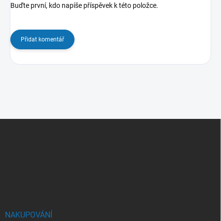
Buďte první, kdo napíše příspěvek k této položce.
Přidat komentář
Z
á
p
a
t
í
NAKUPOVÁNÍ