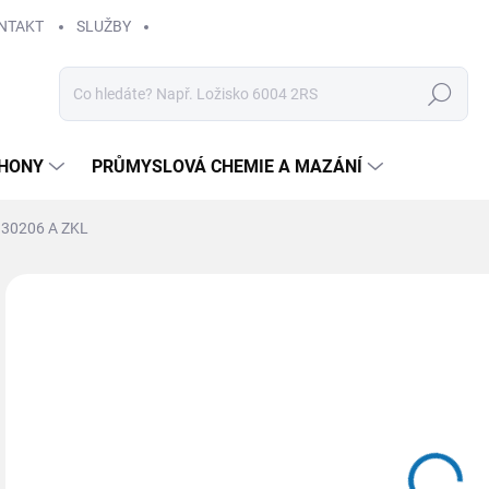
NTAKT
SLUŽBY
Hledat
HONY
PRŮMYSLOVÁ CHEMIE A MAZÁNÍ
 30206 A ZKL
Neohodnoceno
Podrobnosti hodnocení
ZNAČKA
18
Měr
SK
cena