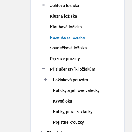
p
Jehlová ložiska
a
n
Kluzná ložiska
e
Kloubová ložiska
l
Kuželíková ložiska
Soudečková ložiska
Pryžové pružiny
Příslušenství k ložiskům
Ložisková pouzdra
Kuličky a jehlové válečky
Kyvná oka
Kolíky, pera, závlačky
Pojistné kroužky