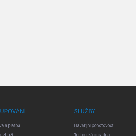
UPOVÁNÍ
SLUŽBY
a a platba
Havarijní pohotovost
í zboží
Technická poradna