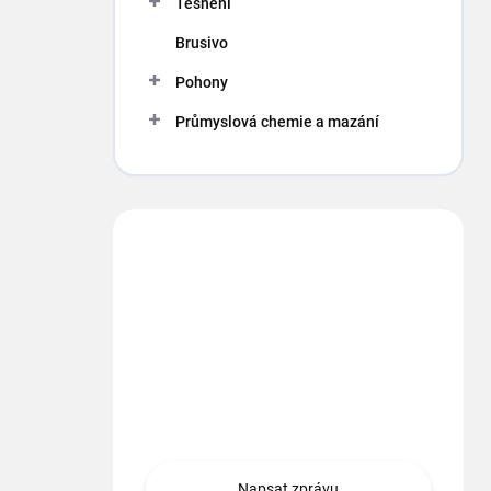
Těsnění
Brusivo
Pohony
Průmyslová chemie a mazání
Máte otázku?
Obráťte sa na nás.
info
@
segment.cz
+420 494 622 437
Napsat zprávu