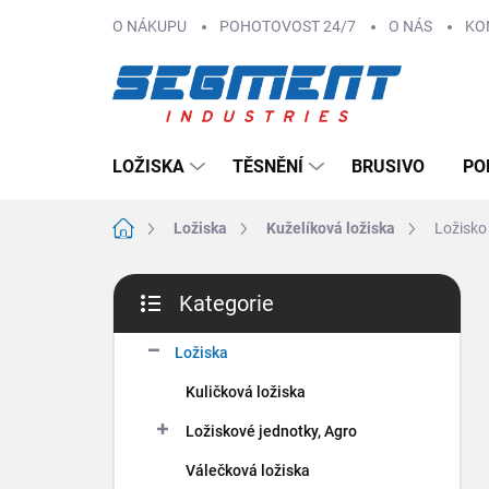
Přejít
O NÁKUPU
POHOTOVOST 24/7
O NÁS
KO
na
obsah
LOŽISKA
TĚSNĚNÍ
BRUSIVO
PO
Domů
Ložiska
Kuželíková ložiska
Ložisko
P
Kategorie
o
Přeskočit
s
kategorie
t
Ložiska
r
Kuličková ložiska
a
n
Ložiskové jednotky, Agro
n
Válečková ložiska
í