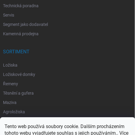
Technická poradna
Servis
Segment jako dodavatel
Kamenná prodejna
SORTIMENT
Ložiska
Ložiskové domky
Řemeny
Těsnění a gufera
Maziva
Agroložiska
Silentbloky
Tento web používá soubory cookie. Dalším procházením
Pojistné kroužky
tohoto webu vyjadřujete souhlas s jejich používáním.. Více