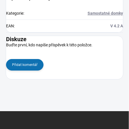
Kategorie
:
Samostatné domky
EAN
:
V 4.2 A
Diskuze
Buďte první, kdo napíše příspěvek k této položce.
Přidat komentář
Z
á
p