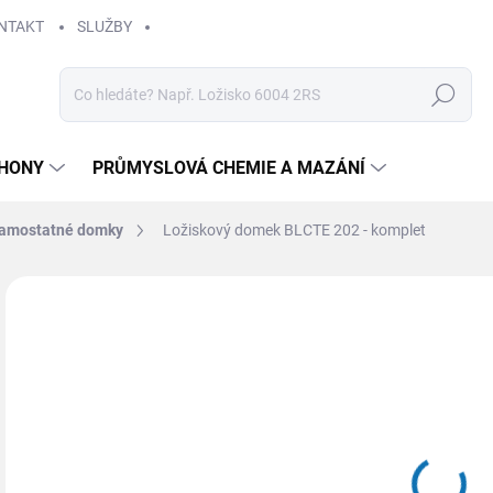
NTAKT
SLUŽBY
Hledat
HONY
PRŮMYSLOVÁ CHEMIE A MAZÁNÍ
amostatné domky
Ložiskový domek BLCTE 202 - komplet
Neohodnoceno
Podrobnosti hodnocení
22
Měr
SK
cena