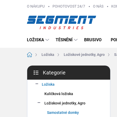
Přejít
O NÁKUPU
POHOTOVOST 24/7
O NÁS
KO
na
obsah
LOŽISKA
TĚSNĚNÍ
BRUSIVO
PO
Domů
Ložiska
Ložiskové jednotky, Agro
S
P
Kategorie
o
Přeskočit
s
kategorie
t
Ložiska
r
Kuličková ložiska
a
n
Ložiskové jednotky, Agro
n
Samostatné domky
í