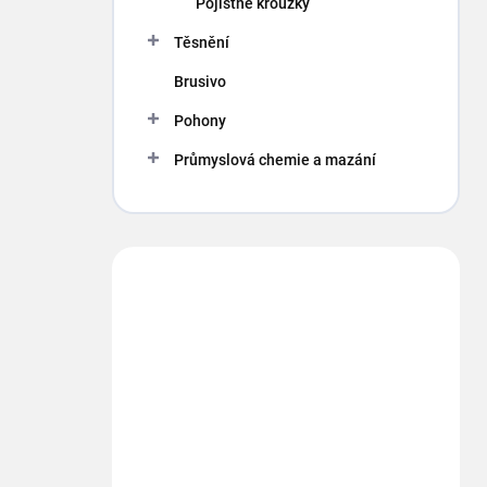
Pojistné kroužky
Těsnění
Brusivo
Pohony
Průmyslová chemie a mazání
Máte otázku?
Obráťte sa na nás.
info
@
segment.cz
+420 494 622 437