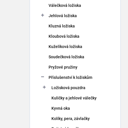
p
Válečková ložiska
a
n
Jehlová ložiska
e
Kluzná ložiska
l
Kloubová ložiska
Kuželíková ložiska
Soudečková ložiska
Pryžové pružiny
Příslušenství k ložiskům
Ložisková pouzdra
Kuličky a jehlové válečky
Kyvná oka
Kolíky, pera, závlačky