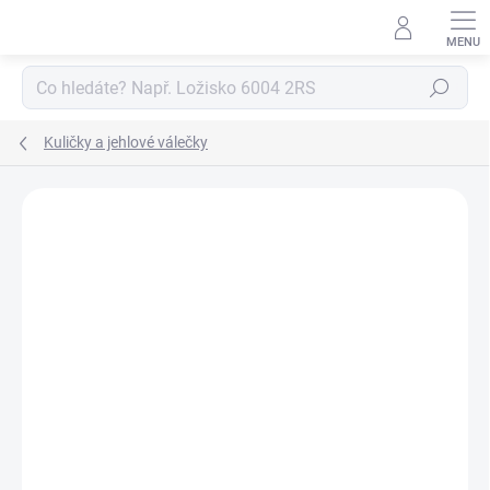
Přejít
na
obsah
Hledat
Kuličky a jehlové válečky
Neohodnoceno
Podrobnosti hodnocení