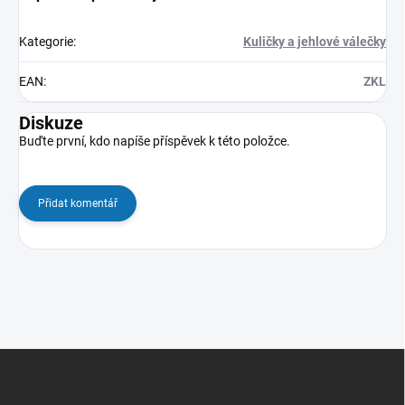
Kategorie
:
Kuličky a jehlové válečky
EAN
:
ZKL
Diskuze
Buďte první, kdo napíše příspěvek k této položce.
Přidat komentář
Z
á
p