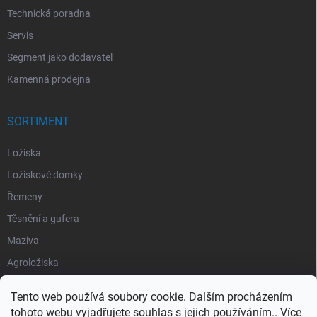
Technická poradna
Servis
Segment jako dodavatel
Kamenná prodejna
SORTIMENT
Ložiska
Ložiskové domky
Řemeny
Těsnění a gufera
Maziva
Agroložiska
Silentbloky
Tento web používá soubory cookie. Dalším procházením
Pojistné kroužky
tohoto webu vyjadřujete souhlas s jejich používáním.. Více