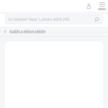
Přejít
na
obsah
Hledat
Kuličky a jehlové válečky
Neohodnoceno
Podrobnosti hodnocení