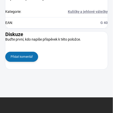
Kategorie
:
Kuličky a jehlové válečky
EAN
:
G 40
Diskuze
Buďte první, kdo napíše příspěvek k této položce.
Přidat komentář
Z
á
p