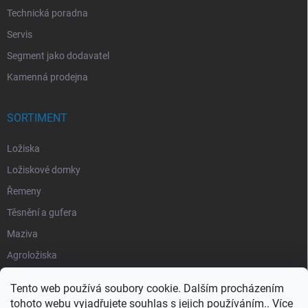
Technická poradna
Servis
Segment jako dodavatel
Kamenná prodejna
SORTIMENT
Ložiska
Ložiskové domky
Řemeny
Těsnění a gufera
Maziva
Agroložiska
Silentbloky
Tento web používá soubory cookie. Dalším procházením
Pojistné kroužky
tohoto webu vyjadřujete souhlas s jejich používáním.. Více