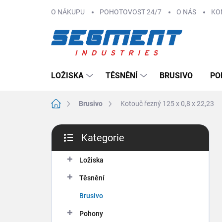
Přejít
O NÁKUPU
POHOTOVOST 24/7
O NÁS
KO
na
obsah
LOŽISKA
TĚSNĚNÍ
BRUSIVO
PO
Domů
Brusivo
Kotouč řezný 125 x 0,8 x 22,23
P
Kategorie
o
Přeskočit
s
kategorie
t
Ložiska
r
Těsnění
a
n
Brusivo
n
Pohony
í