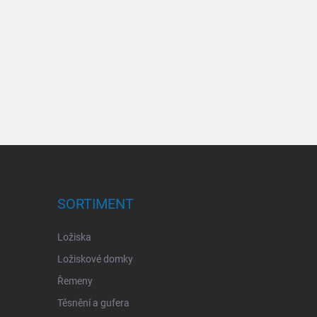
SORTIMENT
Ložiska
Ložiskové domky
Řemeny
Těsnění a gufera