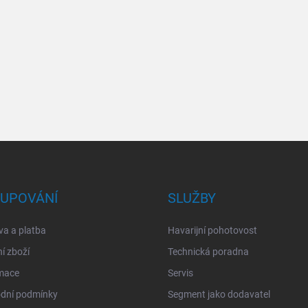
UPOVÁNÍ
SLUŽBY
a a platba
Havarijní pohotovost
í zboží
Technická poradna
mace
Servis
dní podmínky
Segment jako dodavatel