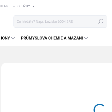
NTAKT
SLUŽBY
Hledat
HONY
PRŮMYSLOVÁ CHEMIE A MAZÁNÍ
Neohodnoceno
Podrobnosti hodnocení
51
Měr
SK
cena