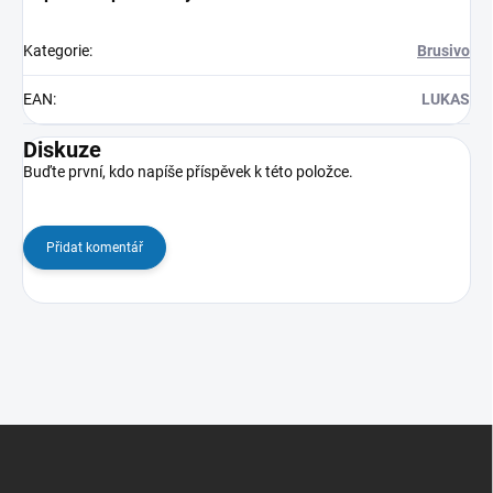
Kategorie
:
Brusivo
EAN
:
LUKAS
Diskuze
Buďte první, kdo napíše příspěvek k této položce.
Přidat komentář
Z
á
p