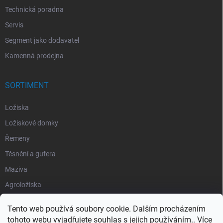
Technická poradna
Servis
Segment jako dodavatel
Kamenná prodejna
SORTIMENT
Ložiska
Ložiskové domky
Řemeny
Těsnění a gufera
Maziva
Agroložiska
Silentbloky
Tento web používá soubory cookie. Dalším procházením
Pojistné kroužky
tohoto webu vyjadřujete souhlas s jejich používáním.. Více