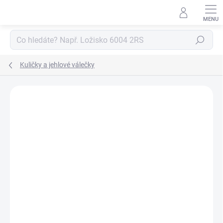
Přejít
na
obsah
Hledat
Kuličky a jehlové válečky
Neohodnoceno
Podrobnosti hodnocení