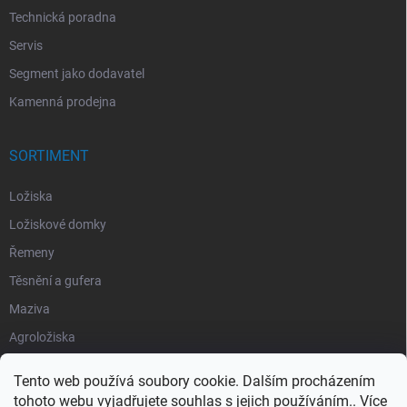
Technická poradna
Servis
Segment jako dodavatel
Kamenná prodejna
SORTIMENT
Ložiska
Ložiskové domky
Řemeny
Těsnění a gufera
Maziva
Agroložiska
Silentbloky
Tento web používá soubory cookie. Dalším procházením
Pojistné kroužky
tohoto webu vyjadřujete souhlas s jejich používáním.. Více