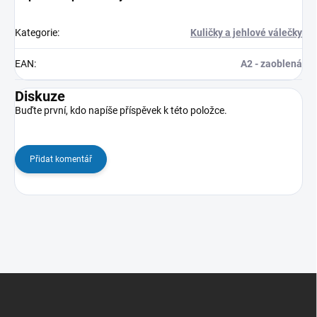
Kategorie
:
Kuličky a jehlové válečky
EAN
:
A2 - zaoblená
Diskuze
Buďte první, kdo napíše příspěvek k této položce.
Přidat komentář
Z
á
p