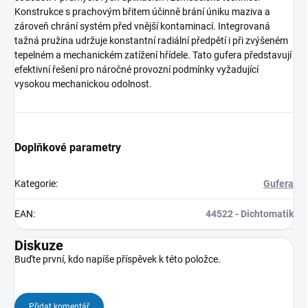
Konstrukce s prachovým břitem účinně brání úniku maziva a
zároveň chrání systém před vnější kontaminací. Integrovaná
tažná pružina udržuje konstantní radiální předpětí i při zvýšeném
tepelném a mechanickém zatížení hřídele. Tato gufera představují
efektivní řešení pro náročné provozní podmínky vyžadující
vysokou mechanickou odolnost.
Doplňkové parametry
Kategorie
:
Gufera
EAN
:
44522 - Dichtomatik
Diskuze
Buďte první, kdo napíše příspěvek k této položce.
Přidat komentář