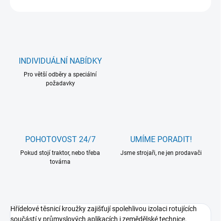
INDIVIDUÁLNÍ NABÍDKY
Pro větší odběry a speciální
požadavky
POHOTOVOST 24/7
UMÍME PORADIT!
Pokud stojí traktor, nebo třeba
Jsme strojaři, ne jen prodavači
továrna
Hřídelové těsnicí kroužky zajišťují spolehlivou izolaci rotujících
součástí v průmyslových aplikacích i zemědělské technice.