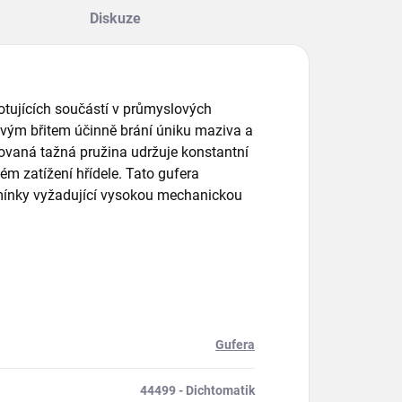
Diskuze
 rotujících součástí v průmyslových
ovým břitem účinně brání úniku maziva a
rovaná tažná pružina udržuje konstantní
ém zatížení hřídele. Tato gufera
dmínky vyžadující vysokou mechanickou
Gufera
44499 - Dichtomatik