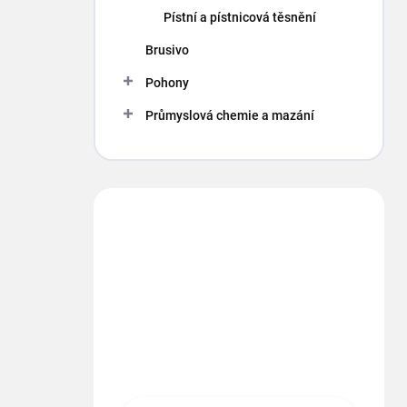
p
Pístní a pístnicová těsnění
a
n
Brusivo
e
Pohony
l
Průmyslová chemie a mazání
Máte otázku?
Obráťte sa na nás.
info
@
segment.cz
+420 494 622 437