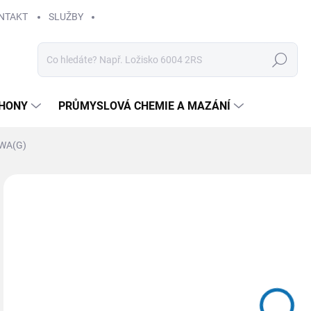
NTAKT
SLUŽBY
Hledat
HONY
PRŮMYSLOVÁ CHEMIE A MAZÁNÍ
 WA(G)
Neohodnoceno
Podrobnosti hodnocení
ZNAČKA
88
Měr
SK
cena