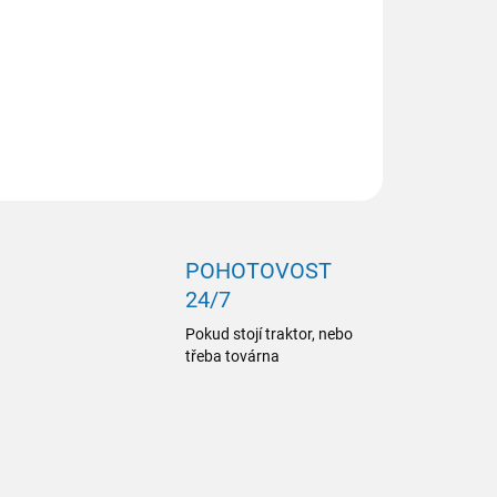
ILNÍ INFORMACE
ZEPTAT SE
POHOTOVOST
24/7
Pokud stojí traktor, nebo
třeba továrna