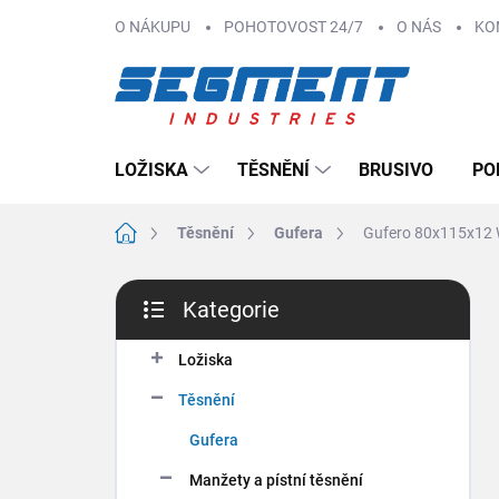
Přejít
O NÁKUPU
POHOTOVOST 24/7
O NÁS
KO
na
obsah
LOŽISKA
TĚSNĚNÍ
BRUSIVO
PO
Domů
Těsnění
Gufera
Gufero 80x115x12
P
Kategorie
o
Přeskočit
s
kategorie
t
Ložiska
r
Těsnění
a
n
Gufera
n
Manžety a pístní těsnění
í