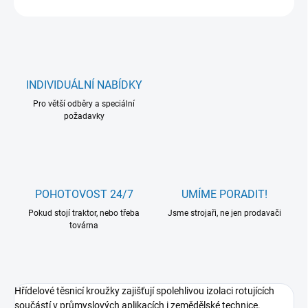
INDIVIDUÁLNÍ NABÍDKY
Pro větší odběry a speciální
požadavky
POHOTOVOST 24/7
UMÍME PORADIT!
Pokud stojí traktor, nebo třeba
Jsme strojaři, ne jen prodavači
továrna
Hřídelové těsnicí kroužky zajišťují spolehlivou izolaci rotujících
součástí v průmyslových aplikacích i zemědělské technice.