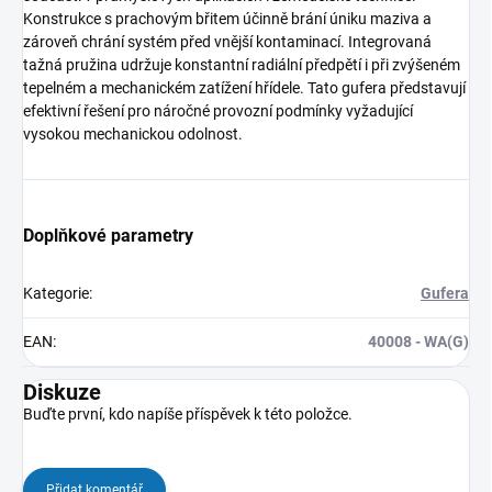
Konstrukce s prachovým břitem účinně brání úniku maziva a
zároveň chrání systém před vnější kontaminací. Integrovaná
tažná pružina udržuje konstantní radiální předpětí i při zvýšeném
tepelném a mechanickém zatížení hřídele. Tato gufera představují
efektivní řešení pro náročné provozní podmínky vyžadující
vysokou mechanickou odolnost.
Doplňkové parametry
Kategorie
:
Gufera
EAN
:
40008 - WA(G)
Diskuze
Buďte první, kdo napíše příspěvek k této položce.
Přidat komentář