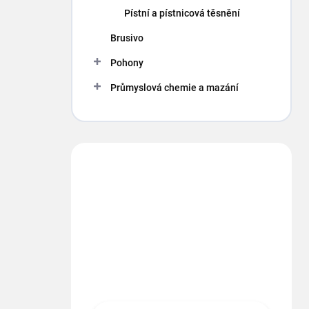
p
Pístní a pístnicová těsnění
a
n
Brusivo
e
Pohony
l
Průmyslová chemie a mazání
Máte otázku?
Obráťte sa na nás.
info
@
segment.cz
+420 494 622 437