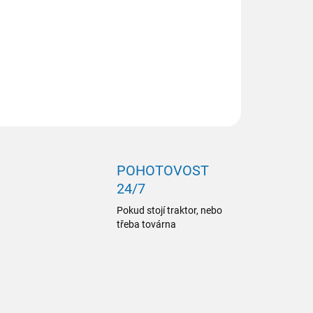
ILNÍ INFORMACE
ZEPTAT SE
POHOTOVOST
24/7
Pokud stojí traktor, nebo
třeba továrna