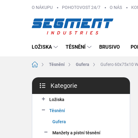
Přejít
O NÁKUPU
POHOTOVOST 24/7
O NÁS
KO
na
obsah
LOŽISKA
TĚSNĚNÍ
BRUSIVO
PO
Domů
Těsnění
Gufera
Gufero 60x75x10 
P
Kategorie
o
Přeskočit
s
kategorie
t
Ložiska
r
Těsnění
a
n
Gufera
n
Manžety a pístní těsnění
í