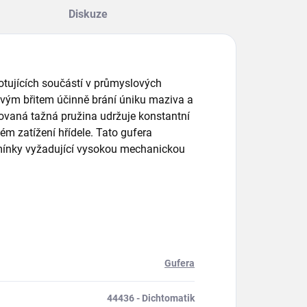
Diskuze
 rotujících součástí v průmyslových
ovým břitem účinně brání úniku maziva a
rovaná tažná pružina udržuje konstantní
ém zatížení hřídele. Tato gufera
dmínky vyžadující vysokou mechanickou
Gufera
44436 - Dichtomatik