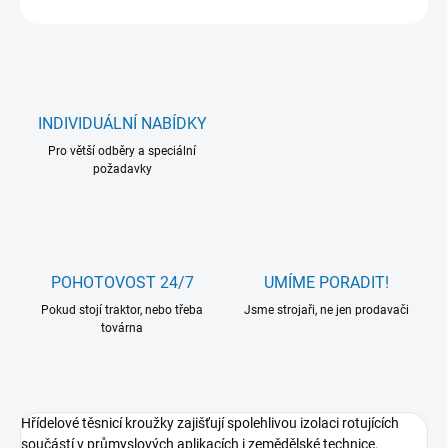
INDIVIDUÁLNÍ NABÍDKY
Pro větší odběry a speciální
požadavky
POHOTOVOST 24/7
UMÍME PORADIT!
Pokud stojí traktor, nebo třeba
Jsme strojaři, ne jen prodavači
továrna
Hřídelové těsnicí kroužky zajišťují spolehlivou izolaci rotujících
součástí v průmyslových aplikacích i zemědělské technice.