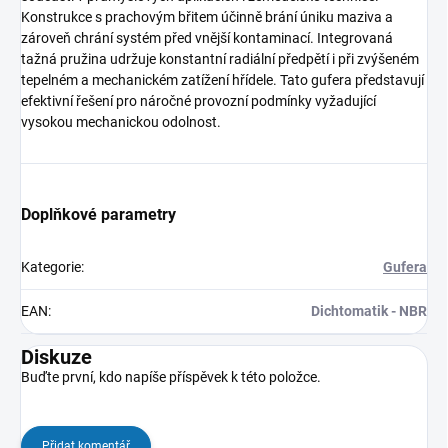
Konstrukce s prachovým břitem účinně brání úniku maziva a
zároveň chrání systém před vnější kontaminací. Integrovaná
tažná pružina udržuje konstantní radiální předpětí i při zvýšeném
tepelném a mechanickém zatížení hřídele. Tato gufera představují
efektivní řešení pro náročné provozní podmínky vyžadující
vysokou mechanickou odolnost.
Doplňkové parametry
Kategorie
:
Gufera
EAN
:
Dichtomatik - NBR
Diskuze
Buďte první, kdo napíše příspěvek k této položce.
Přidat komentář