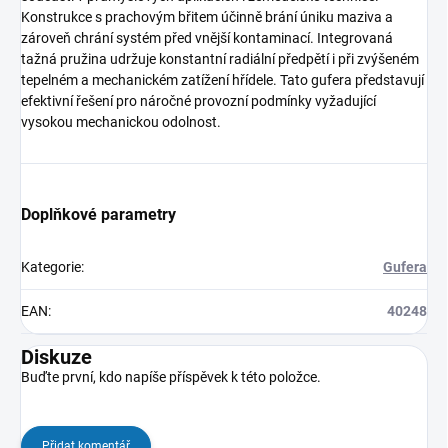
Konstrukce s prachovým břitem účinně brání úniku maziva a
zároveň chrání systém před vnější kontaminací. Integrovaná
tažná pružina udržuje konstantní radiální předpětí i při zvýšeném
tepelném a mechanickém zatížení hřídele. Tato gufera představují
efektivní řešení pro náročné provozní podmínky vyžadující
vysokou mechanickou odolnost.
Doplňkové parametry
Kategorie
:
Gufera
EAN
:
40248
Diskuze
Buďte první, kdo napíše příspěvek k této položce.
Přidat komentář