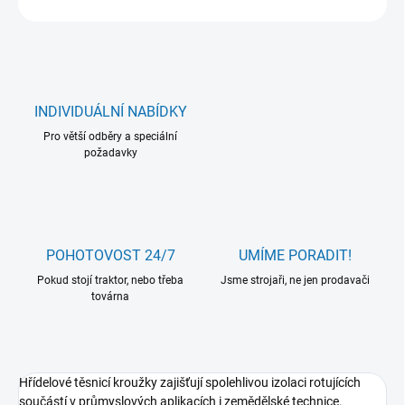
INDIVIDUÁLNÍ NABÍDKY
Pro větší odběry a speciální
požadavky
POHOTOVOST 24/7
UMÍME PORADIT!
Pokud stojí traktor, nebo třeba
Jsme strojaři, ne jen prodavači
továrna
Hřídelové těsnicí kroužky zajišťují spolehlivou izolaci rotujících
součástí v průmyslových aplikacích i zemědělské technice.