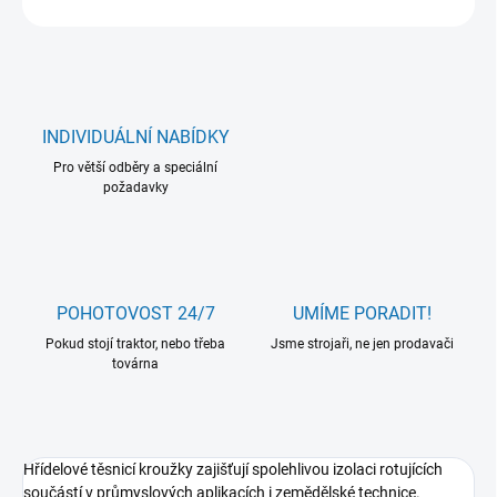
INDIVIDUÁLNÍ NABÍDKY
Pro větší odběry a speciální
požadavky
POHOTOVOST 24/7
UMÍME PORADIT!
Pokud stojí traktor, nebo třeba
Jsme strojaři, ne jen prodavači
továrna
Hřídelové těsnicí kroužky zajišťují spolehlivou izolaci rotujících
součástí v průmyslových aplikacích i zemědělské technice.