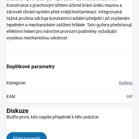
Konstrukce s prachovým břitem účinně brání úniku maziva a
zároveň chrání systém před vnější kontaminací. Integrovaná
tažná pružina udržuje konstantní radiální předpětí i při zvýšeném
tepelném a mechanickém zatížení hřídele. Tato gufera představují
efektivní řešení pro náročné provozní podmínky vyžadující
vysokou mechanickou odolnost.
Doplňkové parametry
Kategorie
:
Gufera
EAN
:
GP
Diskuze
Buďte první, kdo napíše příspěvek k této položce.
Přidat komentář