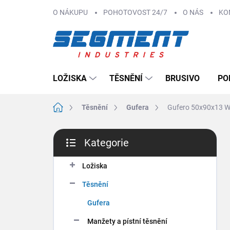
Přejít
O NÁKUPU
POHOTOVOST 24/7
O NÁS
KO
na
obsah
LOŽISKA
TĚSNĚNÍ
BRUSIVO
PO
Domů
Těsnění
Gufera
Gufero 50x90x13 
P
Kategorie
o
Přeskočit
s
kategorie
t
Ložiska
r
Těsnění
a
n
Gufera
n
Manžety a pístní těsnění
í