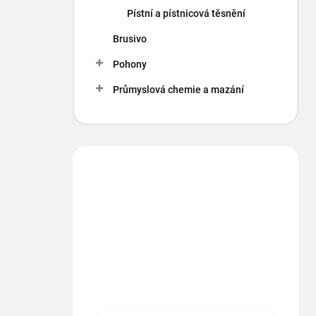
p
Pístní a pístnicová těsnění
a
n
Brusivo
e
Pohony
l
Průmyslová chemie a mazání
Máte otázku?
Obráťte sa na nás.
info
@
segment.cz
+420 494 622 437