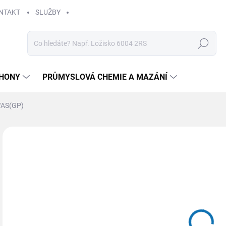
NTAKT
SLUŽBY
Hledat
HONY
PRŮMYSLOVÁ CHEMIE A MAZÁNÍ
WAS(GP)
Neohodnoceno
Podrobnosti hodnocení
ZNAČKA
83
Měr
SK
cena