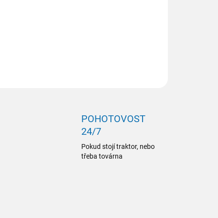
ILNÍ INFORMACE
ZEPTAT SE
POHOTOVOST
24/7
Pokud stojí traktor, nebo
třeba továrna