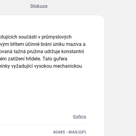
Diskuze
 rotujících součástí v průmyslových
ovým břitem účinně brání úniku maziva a
rovaná tažná pružina udržuje konstantní
ém zatížení hřídele. Tato gufera
dmínky vyžadující vysokou mechanickou
Gufera
40485 - WAS(GP)